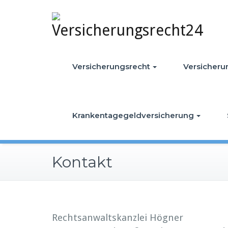
Skip
to
content
Versicherungsrecht
Versicher
Krankentagegeldversicherung
Kontakt
Rechtsanwaltskanzlei Högner