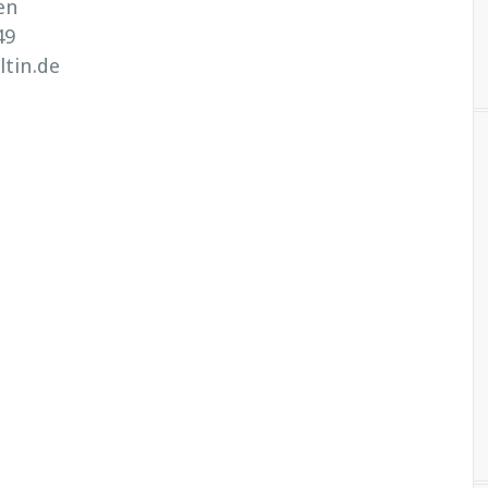
en
49
tin.de